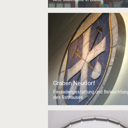
Graben Neudorf
Fassadengestaltung und Beleuchtun
des Rathauses