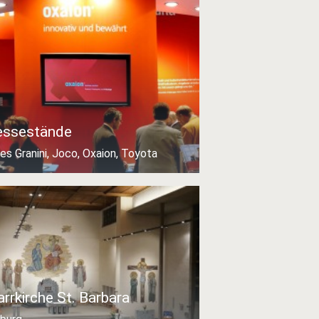
ssestände
es Granini, Joco, Oxaion, Toyota
arrkirche St. Barbara