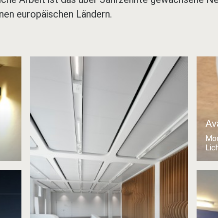
enen europäischen Ländern.
Av
Mod
Lic