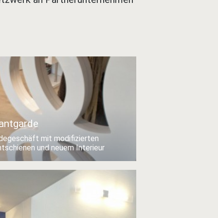
antgarde
egeschäft mit modifizierten
htschienen und neuem Interieur