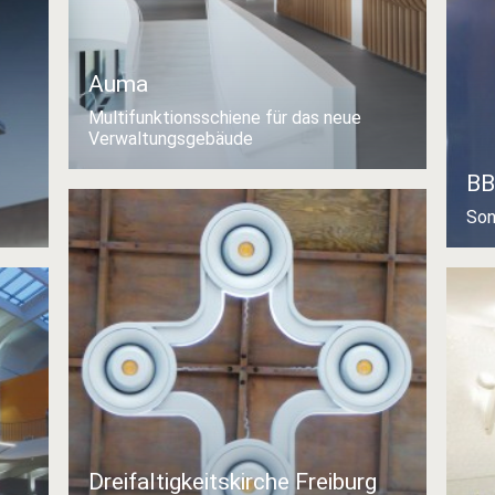
Auma
Multifunktionsschiene für das neue
Verwaltungsgebäude
BB
Son
Dreifaltigkeitskirche Freiburg