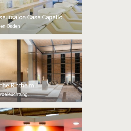
iseursalon Casa Capello
en-Baden
rche Rintheim
rbeleuchtung