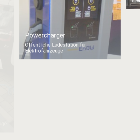
Fre
Powercharger
Öffentliche Ladestation für
Elektrofahrzeuge
Qu
bel
von
euge