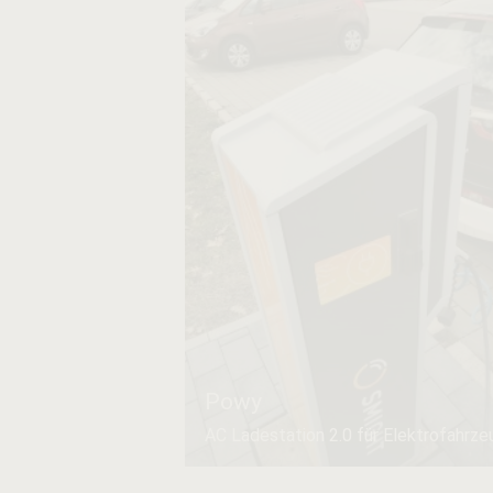
Powy
AC Ladestation 2.0 für Elektrofahrz