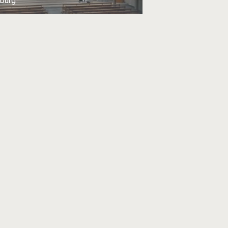
iburg
adra
euchtet die Architektur-Universität
 Oslo