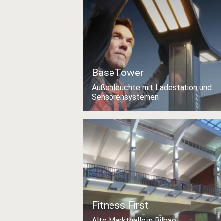
BaseTower
Außenleuchte mit Ladestation und
Sensorensystemen
Fitness First
Alte Markthalle in Bilbao