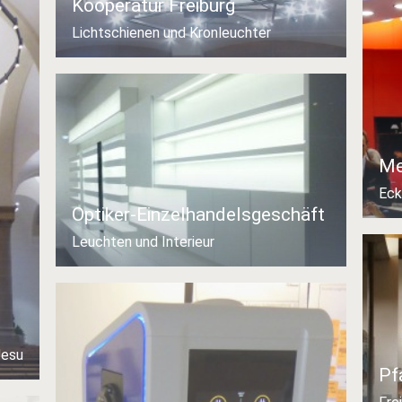
Kooperatur Freiburg
Lichtschienen und Kronleuchter
Me
Eck
Optiker-Einzelhandelsgeschäft
Leuchten und Interieur
Jesu
Pf