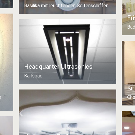
Basilika mit leuchtenden Seitenschiffen
Fr
Bad
Headquarter Ultrasonics
Karlsbad
Ki
g
Cho